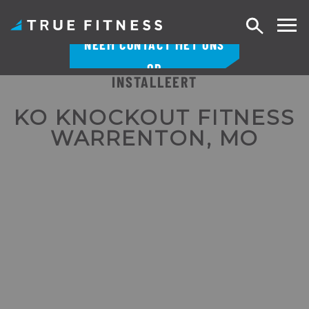
Zoek
NEEM CONTACT MET ONS
op
OP
INSTALLEERT
Overslaan
naar
KO KNOCKOUT FITNESS
inhoud
WARRENTON, MO