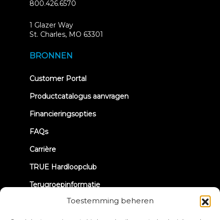
800.426.6570
1 Glazer Way
(opens
St. Charles, MO 63301
in
new
BRONNEN
tab)
(opens
Customer Portal
in
new
Productcatalogus aanvragen
tab)
Financieringsopties
FAQs
Carrière
TRUE Hardloopclub
Terugroepinformatie
Toestemming beheren
LATEN WE CONTACT MAKEN