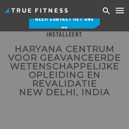
Zoek
NEEM CONTACT MET ONS
op
OP
INSTALLEERT
Overslaan
naar
HARYANA CENTRUM
inhoud
VOOR GEAVANCEERDE
WETENSCHAPPELIJKE
OPLEIDING EN
REVALIDATIE
NEW DELHI, INDIA