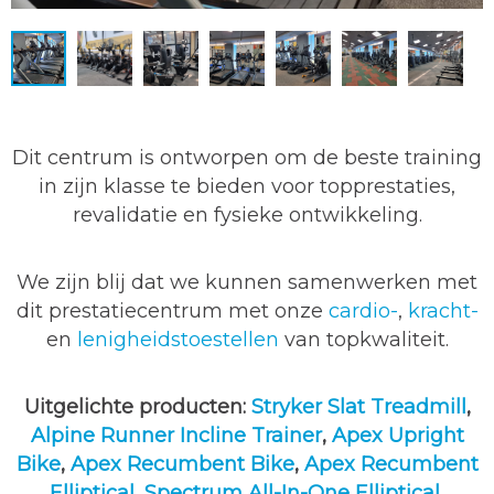
Dit centrum is ontworpen om de beste training
in zijn klasse te bieden voor topprestaties,
revalidatie en fysieke ontwikkeling.
We zijn blij dat we kunnen samenwerken met
dit prestatiecentrum met onze
cardio-
,
kracht-
en
lenigheidstoestellen
van topkwaliteit.
Uitgelichte producten:
Stryker Slat Treadmill
,
Alpine Runner Incline Trainer
,
Apex Upright
Bike
,
Apex Recumbent Bike
,
Apex Recumbent
Elliptical
,
Spectrum All-In-One Elliptical
,