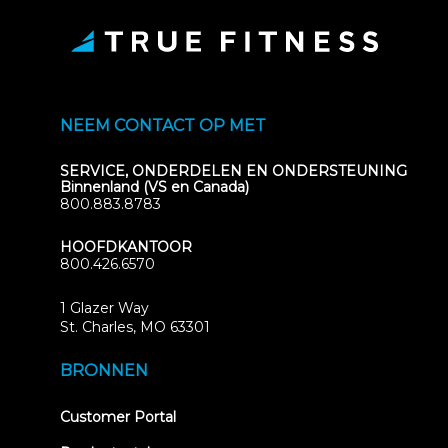
NEEM CONTACT OP MET
SERVICE, ONDERDELEN EN ONDERSTEUNING
Binnenland (VS en Canada)
800.883.8783
HOOFDKANTOOR
800.426.6570
1 Glazer Way
(opens
St. Charles, MO 63301
in
new
BRONNEN
tab)
(opens
Customer Portal
in