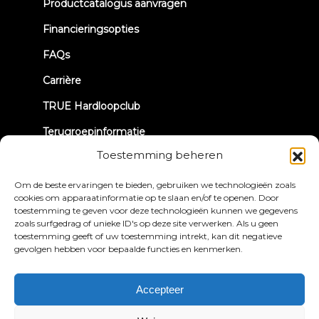
new
Productcatalogus aanvragen
tab)
Financieringsopties
FAQs
Carrière
TRUE Hardloopclub
Terugroepinformatie
Toestemming beheren
LATEN WE CONTACT MAKEN
Om de beste ervaringen te bieden, gebruiken we technologieën zoals
cookies om apparaatinformatie op te slaan en/of te openen. Door
toestemming te geven voor deze technologieën kunnen we gegevens
zoals surfgedrag of unieke ID's op deze site verwerken. Als u geen
toestemming geeft of uw toestemming intrekt, kan dit negatieve
gevolgen hebben voor bepaalde functies en kenmerken.
Privacybeleid
Algemene voorwaarden
Toegankelijkheidsverklaring
Accepteer
© 2026 True Fitness. All Rights Reserved