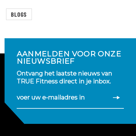
BLOGS
AANMELDEN VOOR ONZE
NIEUWSBRIEF
Ontvang het laatste nieuws van
TRUE Fitness direct in je inbox.
voer uw e-mailadres in