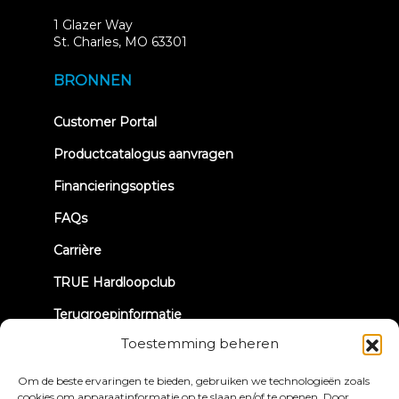
1 Glazer Way
(opens
St. Charles, MO 63301
in
new
BRONNEN
tab)
(opens
Customer Portal
in
new
Productcatalogus aanvragen
tab)
Financieringsopties
FAQs
Carrière
TRUE Hardloopclub
Terugroepinformatie
Toestemming beheren
LATEN WE CONTACT MAKEN
Om de beste ervaringen te bieden, gebruiken we technologieën zoals
cookies om apparaatinformatie op te slaan en/of te openen. Door