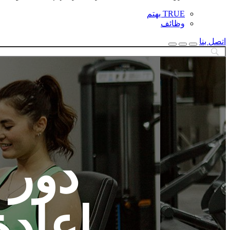
TRUE يهتم
وظائف
اتصل بنا
بحث
إغلاق
البحث
دور 
إعادة