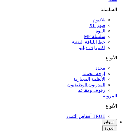
السلسلة
بلاديوم
فيوز XL
القوة
سلسلة MP
خط اللياقة البدنية
إكس إف دبليو
الأنواع
محدد
لوحة محملة
الأنظمة المعيارية
المدربون الوظيفيون
رفوف ومقاعد
المرونه
الأنواع
TRUE أقفاص التمدد
أسواق
العودة