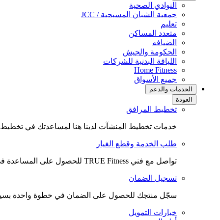
النوادي الصحية
جمعية الشبان المسيحية / JCC
تعليم
متعدد المساكن
الضيافه
الحكومة والجيش
اللياقة البدنية للشركات
(opens
Home Fitness
in
جميع الأسواق
new
الخدمات والدعم
tab)
العودة
تخطيط المرافق
خدمات تخطيط المنشآت لدينا هنا لمساعدتك في تخطيط ال
طلب الخدمة وقطع الغيار
تواصل مع فني TRUE Fitness للحصول على المساعدة في الخدمة أو لطلب قطع الغيار.
تسجيل الضمان
سجّل منتجك للحصول على الضمان في خطوة واحدة بسي
خيارات التمويل