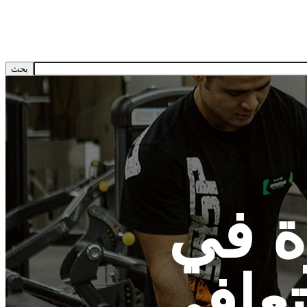
ة في
تعافي