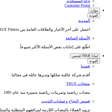
أدلة المستخدم
(opens
Customer Portal
in
موارد
new
العودة
tab)
المدونة
احصل على آخر الأخبار والعلاقات العامة من TRUE Fitness.
الأسئلة الشائعة
اطّلع على إجابات بعض الأسئلة الأكثر شيوعاً.
لماذا TRUE فيتنس
العودة
قصتنا
أقدم شركة عائلية تملكها وتديرها عائلة في مجالنا.
منتجات TRUE
معدات رياضية وتمرينات رياضية متميزة منذ عام 1981.
قصص النجاح وعمليات التثبيت
تزويد العملاء بالمعدات اللازمة لمرافقهم المتطلبة والمتنا