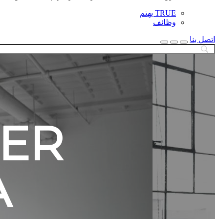
TRUE يهتم
وظائف
اتصل بنا
بحث
إغلاق
البحث
BER
A