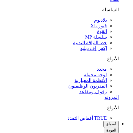
السلسلة
بلاديوم
فيوز XL
القوة
سلسلة MP
خط اللياقة البدنية
إكس إف دبليو
الأنواع
محدد
لوحة محملة
الأنظمة المعيارية
المدربون الوظيفيون
رفوف ومقاعد
المرونه
الأنواع
TRUE أقفاص التمدد
أسواق
العودة