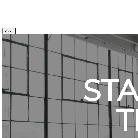
STA
T