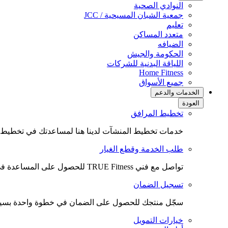
النوادي الصحية
جمعية الشبان المسيحية / JCC
تعليم
متعدد المساكن
الضيافه
الحكومة والجيش
اللياقة البدنية للشركات
(opens
Home Fitness
in
جميع الأسواق
new
الخدمات والدعم
tab)
العودة
تخطيط المرافق
خدمات تخطيط المنشآت لدينا هنا لمساعدتك في تخطيط ال
طلب الخدمة وقطع الغيار
تواصل مع فني TRUE Fitness للحصول على المساعدة في الخدمة أو لطلب قطع الغيار.
تسجيل الضمان
سجّل منتجك للحصول على الضمان في خطوة واحدة بسي
خيارات التمويل