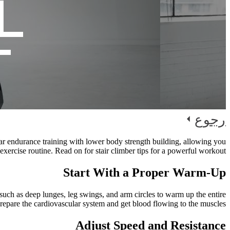
L
T
رجوع
ar endurance training with lower body strength building, allowing you
xercise routine. Read on for stair climber tips for a powerful workout.
Start With a Proper Warm-Up
uch as deep lunges, leg swings, and arm circles to warm up the entire
epare the cardiovascular system and get blood flowing to the muscles.
Adjust Speed and Resistance