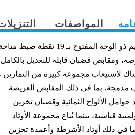
امه
المواصفات
التنزيلات
يتميز التصميم ذو الوجه المفتوح بـ 19 نقطة ضبط متاح
ادات 3 بوصة، ومقابض قضبان قابلة للتعديل بالكامل،
ك لاستيعاب مجموعة كبيرة من التمارين م
دمجة، بما في ذلك المقابض العريضة
د حوامل الألواح الثمانية وقضبان تخزين
مبية قياسية، بينما تُباع مجموعة الأوتاد
بما في ذلك أوتاد الأشرطة وأعمدة تخزين