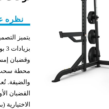
نظره ع
بزي
وقضبان إمسا
محطة سحب م
والضيقة. تُع
القضبان الأول
الاختيارية (