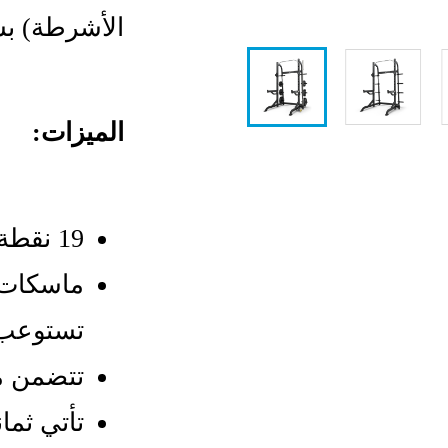
الأشرطة) ب
الميزات:
19 نقطة ضبط متوفرة بزيادات 3 بوصة / 8 سم
ماسكات 
تستوعب 
تتضمن م
تأتي ثمان