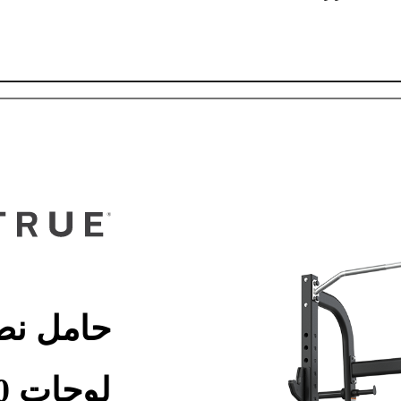
لوحات XFW-8100