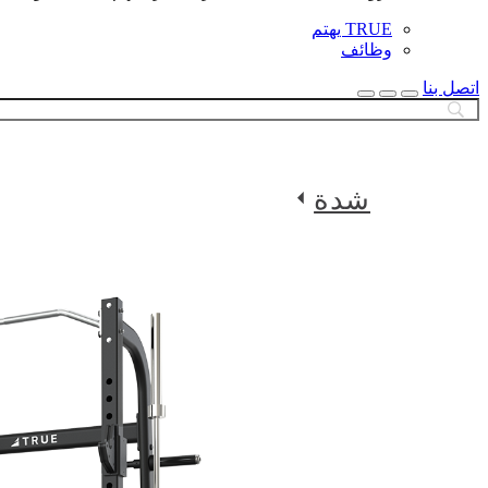
TRUE يهتم
وظائف
اتصل بنا
بحث
إغلاق
البحث
شدة