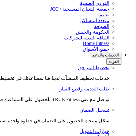
النوادي الصحية
جمعية الشبان المسيحية / JCC
تعليم
متعدد المساكن
الضيافه
الحكومة والجيش
اللياقة البدنية للشركات
(opens
Home Fitness
in
جميع الأسواق
new
الخدمات والدعم
tab)
العودة
تخطيط المرافق
خدمات تخطيط المنشآت لدينا هنا لمساعدتك في تخطيط ال
طلب الخدمة وقطع الغيار
تواصل مع فني TRUE Fitness للحصول على المساعدة في الخدمة أو لطلب قطع الغيار.
تسجيل الضمان
سجّل منتجك للحصول على الضمان في خطوة واحدة بسي
خيارات التمويل