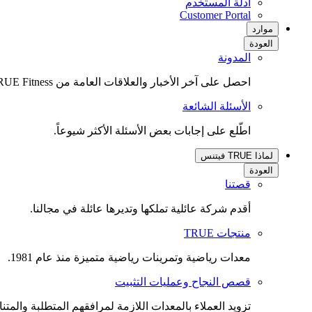
أدلة المستخدم
(opens
Customer Portal
in
موارد
new
العودة
tab)
المدونة
احصل على آخر الأخبار والعلاقات العامة من TRUE Fitness.
الأسئلة الشائعة
اطّلع على إجابات بعض الأسئلة الأكثر شيوعاً.
لماذا TRUE فيتنس
العودة
قصتنا
أقدم شركة عائلية تملكها وتديرها عائلة في مجالنا.
منتجات TRUE
معدات رياضية وتمرينات رياضية متميزة منذ عام 1981.
قصص النجاح وعمليات التثبيت
تزويد العملاء بالمعدات اللازمة لمرافقهم المتطلبة والمتنا