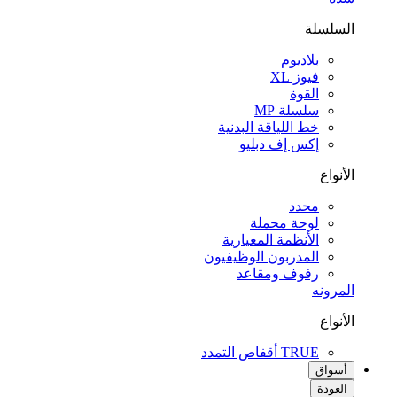
السلسلة
بلاديوم
فيوز XL
القوة
سلسلة MP
خط اللياقة البدنية
إكس إف دبليو
الأنواع
محدد
لوحة محملة
الأنظمة المعيارية
المدربون الوظيفيون
رفوف ومقاعد
المرونه
الأنواع
TRUE أقفاص التمدد
أسواق
العودة