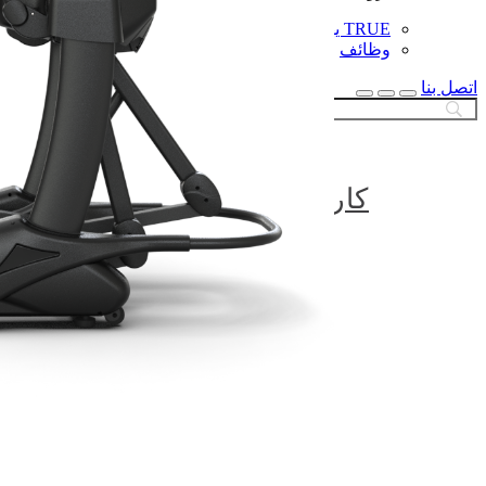
TRUE يهتم
وظائف
اتصل بنا
بحث
إغلاق
البحث
كارديو