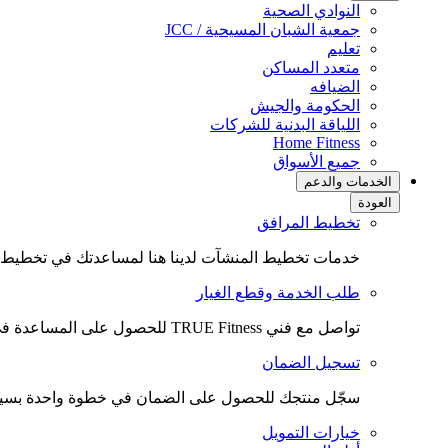
النوادي الصحية
جمعية الشبان المسيحية / JCC
تعليم
متعدد المساكن
الضيافه
الحكومة والجيش
اللياقة البدنية للشركات
(opens
Home Fitness
in
جميع الأسواق
new
الخدمات والدعم
tab)
العودة
تخطيط المرافق
خدمات تخطيط المنشآت لدينا هنا لمساعدتك في تخطيط ال
طلب الخدمة وقطع الغيار
تواصل مع فني TRUE Fitness للحصول على المساعدة في الخدمة أو لطلب قطع الغيار.
تسجيل الضمان
سجّل منتجك للحصول على الضمان في خطوة واحدة بسي
خيارات التمويل