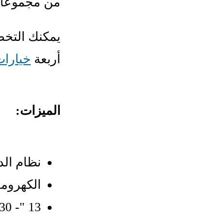
من مجموعات
يمكنك التخ
أربعة
خيارات 
الميزات:
نظام ال
الكهرومغ
13 "- 30" خطوة قابلة للتعديل