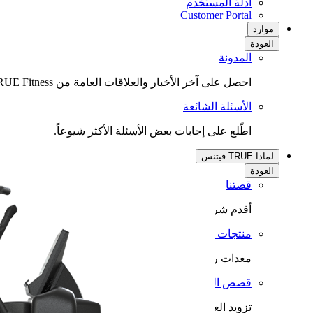
أدلة المستخدم
(opens
Customer Portal
in
موارد
new
العودة
tab)
المدونة
احصل على آخر الأخبار والعلاقات العامة من TRUE Fitness.
الأسئلة الشائعة
اطّلع على إجابات بعض الأسئلة الأكثر شيوعاً.
لماذا TRUE فيتنس
العودة
قصتنا
أقدم شركة عائلية تملكها وتديرها عائلة في مجالنا.
منتجات TRUE
معدات رياضية وتمرينات رياضية متميزة منذ عام 1981.
قصص النجاح وعمليات التثبيت
تزويد العملاء بالمعدات اللازمة لمرافقهم المتطلبة والمتنا