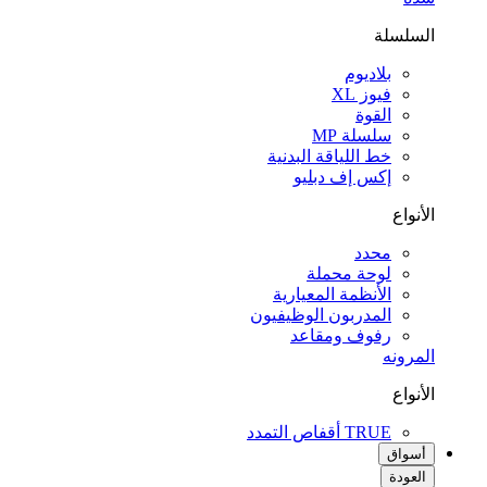
السلسلة
بلاديوم
فيوز XL
القوة
سلسلة MP
خط اللياقة البدنية
إكس إف دبليو
الأنواع
محدد
لوحة محملة
الأنظمة المعيارية
المدربون الوظيفيون
رفوف ومقاعد
المرونه
الأنواع
TRUE أقفاص التمدد
أسواق
العودة